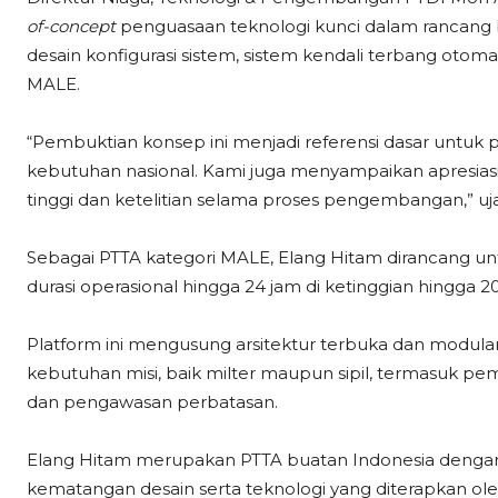
of-concept
penguasaan teknologi kunci dalam rancang
desain konfigurasi sistem, sistem kendali terbang otoma
MALE.
“Pembuktian konsep ini menjadi referensi dasar untu
kebutuhan nasional. Kami juga menyampaikan apresiasi
tinggi dan ketelitian selama proses pengembangan,” ujar 
Sebagai PTTA kategori MALE, Elang Hitam dirancang un
durasi operasional hingga 24 jam di ketinggian hingga 20
Platform ini mengusung arsitektur terbuka dan modu
kebutuhan misi, baik milter maupun sipil, termasuk p
dan pengawasan perbatasan.
Elang Hitam merupakan PTTA buatan Indonesia dengan 
kematangan desain serta teknologi yang diterapkan oleh