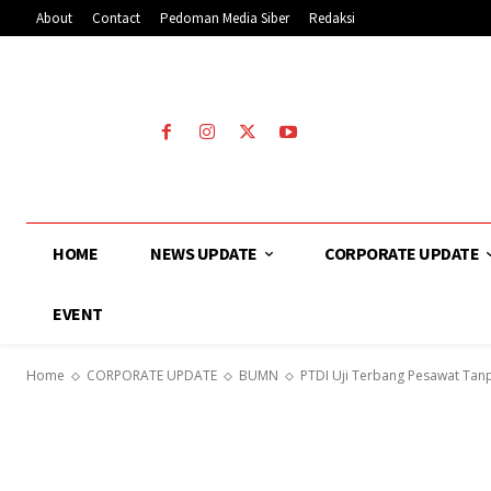
About
Contact
Pedoman Media Siber
Redaksi
HOME
NEWS UPDATE
CORPORATE UPDATE
EVENT
Home
CORPORATE UPDATE
BUMN
PTDI Uji Terbang Pesawat Tan