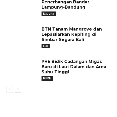
Penerbangan Bandar
Lampung-Bandung
National
BTN Tanam Mangrove dan
Lepasliarkan Kepiting di
Simbar Segara Bali
CSR
PHE Bidik Cadangan Migas
Baru di Laut Dalam dan Area
Suhu Tinggi
BUMN