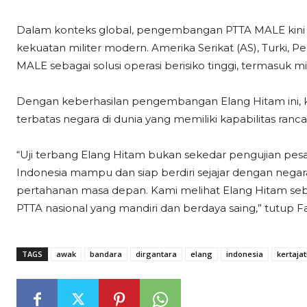
Dalam konteks global, pengembangan PTTA MALE kini me
kekuatan militer modern. Amerika Serikat (AS), Turki, 
MALE sebagai solusi operasi berisiko tinggi, termasuk m
Dengan keberhasilan pengembangan Elang Hitam ini, 
terbatas negara di dunia yang memiliki kapabilitas ranc
“Uji terbang Elang Hitam bukan sekedar pengujian pes
Indonesia mampu dan siap berdiri sejajar dengan ne
pertahanan masa depan. Kami melihat Elang Hitam seb
PTTA nasional yang mandiri dan berdaya saing,” tutup Fais
TAGS
awak
bandara
dirgantara
elang
indonesia
kertajat