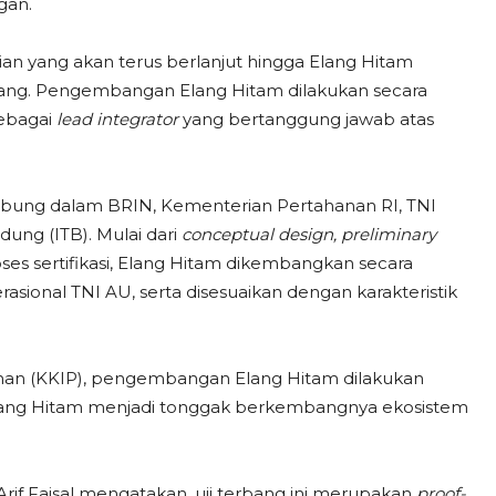
gan.
ian yang akan terus berlanjut hingga Elang Hitam
enang. Pengembangan Elang Hitam dilakukan secara
sebagai
lead integrator
yang bertanggung jawab atas
abung dalam BRIN, Kementerian Pertahanan RI, TNI
ndung (ITB). Mulai dari
conceptual design, preliminary
oses sertifikasi, Elang Hitam dikembangkan secara
ional TNI AU, serta disesuaikan dengan karakteristik
anan (KKIP), pengembangan Elang Hitam dilakukan
Elang Hitam menjadi tonggak berkembangnya ekosistem
if Faisal mengatakan, uji terbang ini merupakan
proof-