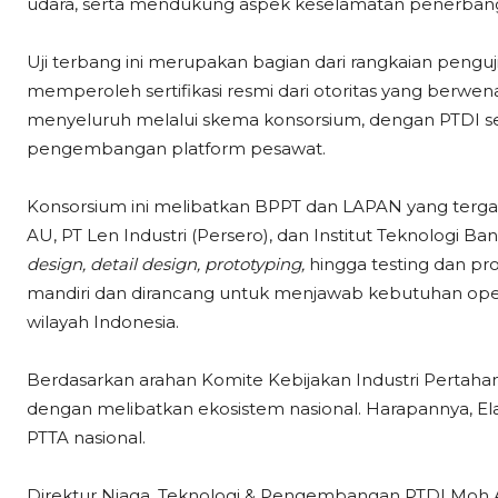
udara, serta mendukung aspek keselamatan penerban
Uji terbang ini merupakan bagian dari rangkaian penguj
memperoleh sertifikasi resmi dari otoritas yang berw
menyeluruh melalui skema konsorsium, dengan PTDI 
pengembangan platform pesawat.
Konsorsium ini melibatkan BPPT dan LAPAN yang terg
AU, PT Len Industri (Persero), dan Institut Teknologi Ba
design, detail design, prototyping,
hingga testing dan pr
mandiri dan dirancang untuk menjawab kebutuhan operas
wilayah Indonesia.
Berdasarkan arahan Komite Kebijakan Industri Pertah
dengan melibatkan ekosistem nasional. Harapannya, 
PTTA nasional.
Direktur Niaga, Teknologi & Pengembangan PTDI Moh Ar