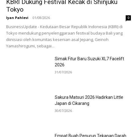
KBRI Dukung Festival Kecak di Shinjuku
Tokyo
Iyan Pahlevi
-
01/08/2026
0
BusinessUpdate - Kedutaan Besar Republik Indonesia (KBRI) di
Tokyo mendukung penyelenggaraan festival budaya Bali yang
diinisiasi oleh komunitas kesenian asal Jepang, Geinoh
Yamashirogumi, sebagai...
Simak Fitur Baru Suzuki XL7 Facelift
2026
31/07/2026
Sakura Matsuri 2026 Hadirkan Little
Japan di Cikarang
30/07/2026
Empat Buah Penurun Tekanan Darah