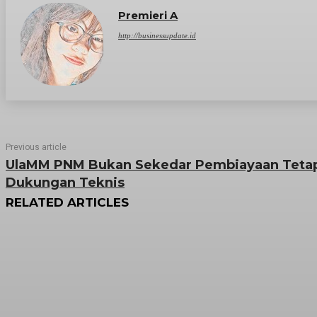
Premieri A
http://businessupdate.id
Previous article
UlaMM PNM Bukan Sekedar Pembiayaan Tetap
Dukungan Teknis
RELATED ARTICLES