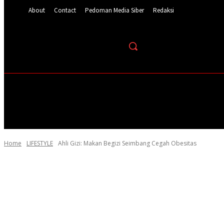
About
Contact
Pedoman Media Siber
Redaksi
HOME
NEWS UPDATE
CORPORATE UPDAT
Home
LIFESTYLE
Ahli Gizi: Makan Begizi Seimbang Cegah Obesitas