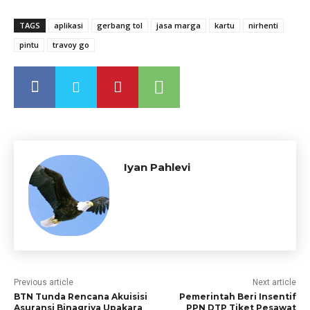
TAGS
aplikasi
gerbang tol
jasa marga
kartu
nirhenti
pintu
travoy go
Iyan Pahlevi
Previous article
Next article
BTN Tunda Rencana Akuisisi
Pemerintah Beri Insentif
Asuransi Binagriya Upakara
PPN DTP Tiket Pesawat