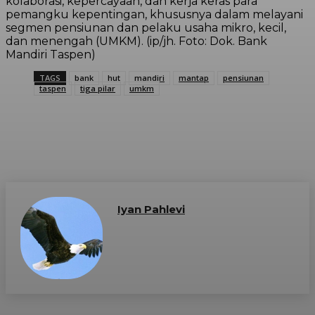
kolaborasi, kepercayaan, dan kerja keras para
pemangku kepentingan, khususnya dalam melayani
segmen pensiunan dan pelaku usaha mikro, kecil,
dan menengah (UMKM). (ip/jh. Foto: Dok. Bank
Mandiri Taspen)
TAGS
bank
hut
mandiri
mantap
pensiunan
taspen
tiga pilar
umkm
Iyan Pahlevi