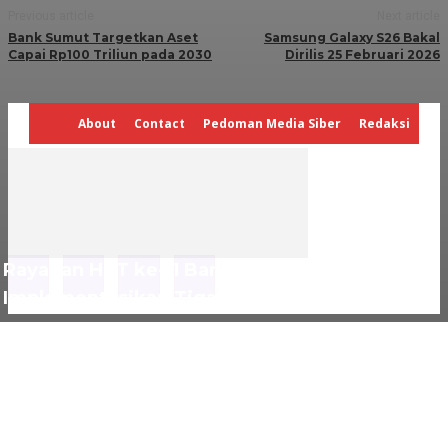
Previous article
Next article
Bank Sumut Targetkan Aset
Samsung Galaxy S26 Bakal
Capai Rp100 Triliun pada 2030
Dirilis 25 Februari 2026
About
Contact
Pedoman Media Siber
Redaksi
Rayakan HUT ke-11 Bank Mandiri Taspen
Implementasikan Tiga Pilar Mantap