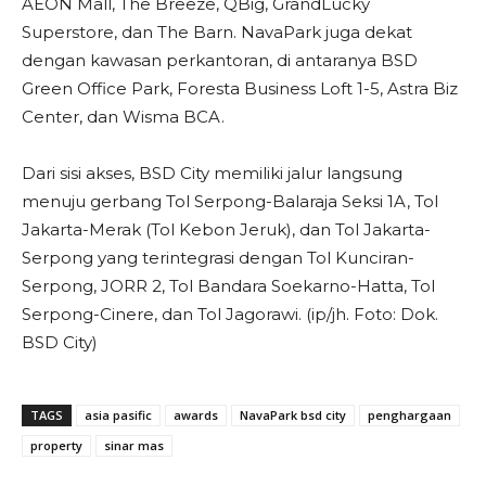
AEON Mall, The Breeze, QBig, GrandLucky
Superstore, dan The Barn. NavaPark juga dekat
dengan kawasan perkantoran, di antaranya BSD
Green Office Park, Foresta Business Loft 1-5, Astra Biz
Center, dan Wisma BCA.
Dari sisi akses, BSD City memiliki jalur langsung
menuju gerbang Tol Serpong-Balaraja Seksi 1A, Tol
Jakarta-Merak (Tol Kebon Jeruk), dan Tol Jakarta-
Serpong yang terintegrasi dengan Tol Kunciran-
Serpong, JORR 2, Tol Bandara Soekarno-Hatta, Tol
Serpong-Cinere, dan Tol Jagorawi. (ip/jh. Foto: Dok.
BSD City)
TAGS
asia pasific
awards
NavaPark bsd city
penghargaan
property
sinar mas