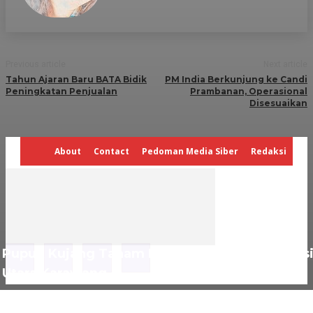
Previous article
Next article
Tahun Ajaran Baru BATA Bidik
PM India Berkunjung ke Candi
Peningkatan Penjualan
Prambanan, Operasional
Disesuaikan
About
Contact
Pedoman Media Siber
Redaksi
Pupuk Kujang Tanam Ribuan Mangrove di Pesi
Utara Karawang