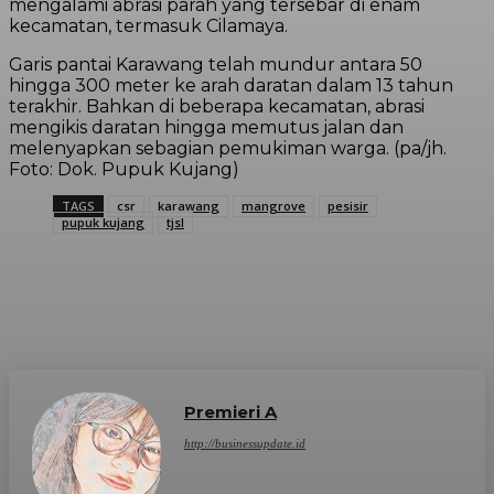
mengalami abrasi parah yang tersebar di enam
kecamatan, termasuk Cilamaya.
Garis pantai Karawang telah mundur antara 50
hingga 300 meter ke arah daratan dalam 13 tahun
terakhir. Bahkan di beberapa kecamatan, abrasi
mengikis daratan hingga memutus jalan dan
melenyapkan sebagian pemukiman warga. (pa/jh.
Foto: Dok. Pupuk Kujang)
TAGS
csr
karawang
mangrove
pesisir
pupuk kujang
tjsl
Premieri A
http://businessupdate.id