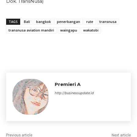
Dok. TransNusa)
TAGS
Bali
bangkok
penerbangan
rute
transnusa
transnusa aviation mandiri
waingapu
wakatobi
Premieri A
http://businessupdate.id
Previous article
Next article