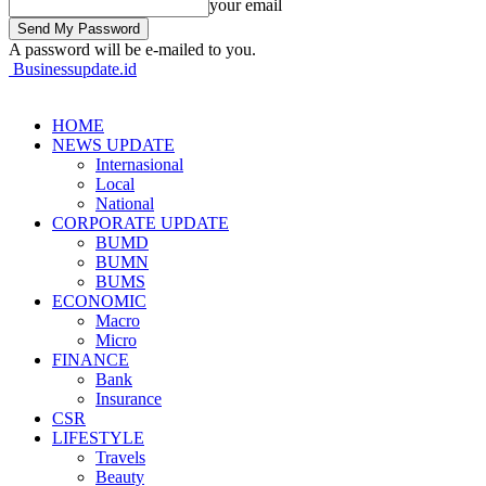
your email
A password will be e-mailed to you.
Businessupdate.id
HOME
NEWS UPDATE
Internasional
Local
National
CORPORATE UPDATE
BUMD
BUMN
BUMS
ECONOMIC
Macro
Micro
FINANCE
Bank
Insurance
CSR
LIFESTYLE
Travels
Beauty