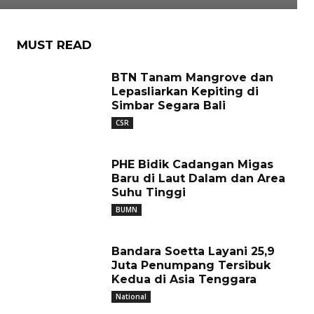
MUST READ
BTN Tanam Mangrove dan
Lepasliarkan Kepiting di
Simbar Segara Bali
CSR
PHE Bidik Cadangan Migas
Baru di Laut Dalam dan Area
Suhu Tinggi
BUMN
Bandara Soetta Layani 25,9
Juta Penumpang Tersibuk
Kedua di Asia Tenggara
National