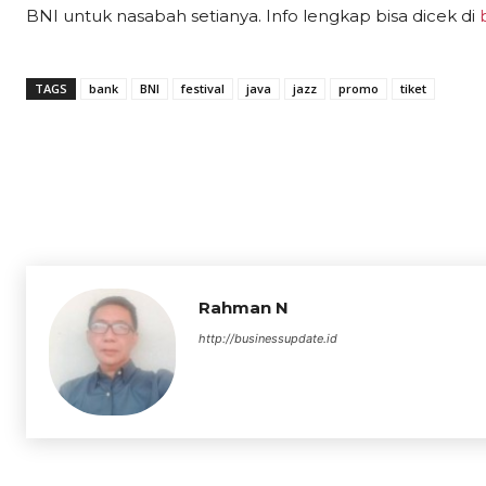
BNI untuk nasabah setianya. Info lengkap bisa dicek di
TAGS
bank
BNI
festival
java
jazz
promo
tiket
Rahman N
http://businessupdate.id