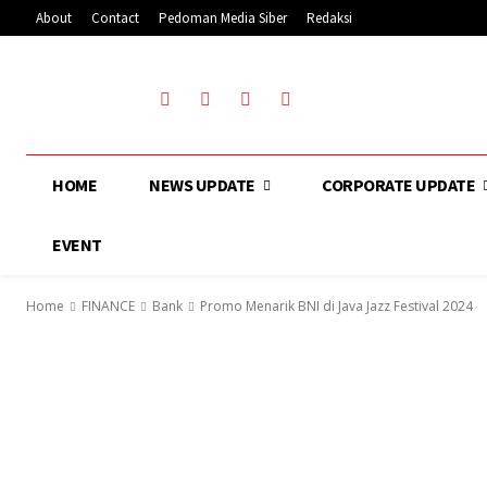
About
Contact
Pedoman Media Siber
Redaksi
HOME
NEWS UPDATE
CORPORATE UPDATE
EVENT
Home
FINANCE
Bank
Promo Menarik BNI di Java Jazz Festival 2024