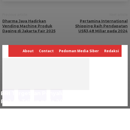
Previous article
Next article
Dharma Jaya Hadirkan
Pertamina International
Vending Machine Produk
Shipping Raih Pendapatan
Daging di Jakarta Fair 2025
US$3,48 Miliar pada 2024
About
Contact
Pedoman Media Siber
Redaksi
BRI Targetkan Penyaluran KPR Subsidi Capai
Rp2,92 Triliun pada 2025