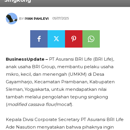
Singkong
05/07/2025
BY
IYAN PAHLEVI
BusinessUpdate –
PT Asuransi BRI Life (BRI Life),
anak usaha BRI Group, membantu pelaku usaha
mikro, kecil, dan menengah (UMKM) di Desa
Gayamharjo, Kecamatan Prambanan, Kabupaten
Sleman, Yogyakarta, untuk mendapatkan nilai
tambah melalui pengolahan tepung singkong
(
modified cassava flour
/mocaf).
Kepala Divisi Corporate Secretary PT Asuransi BRI Life
Ade Nasution menyatakan bahwa pihaknya ingin