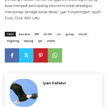
bisa menjadi penopang ekonomi lokal sekaligus
menyerap tenaga kerja desa,” ujar Suryaningsih. (ip/jh.
Foto: Dok. BRI Life)
TAGS
asuransi
BRI
bri life
csr
group
mocaf
singkong
tepung
tjsl
umkm
Iyan Pahlevi