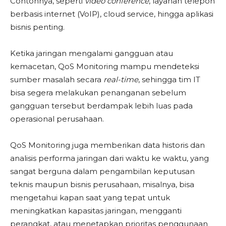
Contohnya, seperti
video conference
, layanan telepon
berbasis internet (VoIP), cloud service, hingga aplikasi
bisnis penting.
Ketika jaringan mengalami gangguan atau
kemacetan, QoS Monitoring mampu mendeteksi
sumber masalah secara
real-time
, sehingga tim IT
bisa segera melakukan penanganan sebelum
gangguan tersebut berdampak lebih luas pada
operasional perusahaan.
QoS Monitoring juga memberikan data historis dan
analisis performa jaringan dari waktu ke waktu, yang
sangat berguna dalam pengambilan keputusan
teknis maupun bisnis perusahaan, misalnya, bisa
mengetahui kapan saat yang tepat untuk
meningkatkan kapasitas jaringan, mengganti
perangkat, atau menetapkan prioritas penggunaan