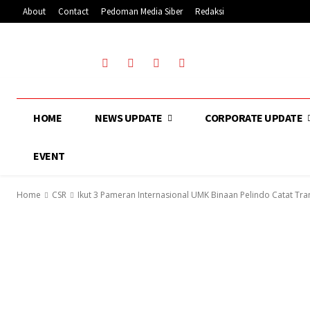
About
Contact
Pedoman Media Siber
Redaksi
HOME
NEWS UPDATE
CORPORATE UPDATE
EVENT
Home
CSR
Ikut 3 Pameran Internasional UMK Binaan Pelindo Catat Tra