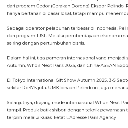
dari program Gedor (Gerakan Dorong) Ekspor Pelindo. 
hanya bertahan di pasar lokal, tetapi mampu menembus
Sebagai operator pelabuhan terbesar di Indonesia, 
dari program TJSL. Melalui pemberdayaan ekonomi masya
seiring dengan pertumbuhan bisnis.
Dalam hal ini, tiga pameran internasional yang menjadi 
Autumn, Who’s Next Paris 2025, dan China-ASEAN Exp
Di Tokyo International Gift Show Autumn 2025, 3-5 Sep
sekitar Rp47,5 juta. UMK binaan Pelindo ini juga menari
Selanjutnya, di ajang mode internasional Who’s Next Par
tampil. Produk batik shibori dengan teknik pewarnaan
terpilih melalui kurasi ketat L’Adresse Paris Agency.