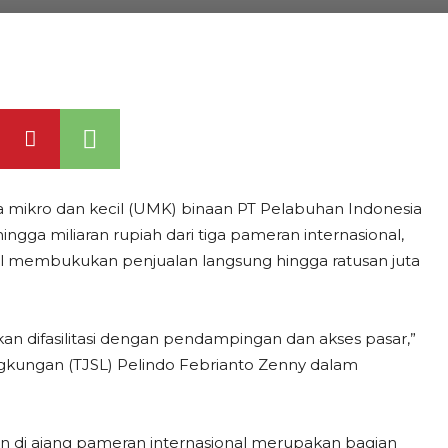
ikro dan kecil (UMK) binaan PT Pelabuhan Indonesia
gga miliaran rupiah dari tiga pameran internasional,
asil membukukan penjualan langsung hingga ratusan juta
kan difasilitasi dengan pendampingan dan akses pasar,”
gkungan (TJSL) Pelindo Febrianto Zenny dalam
n di ajang pameran internasional merupakan bagian