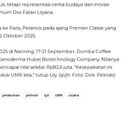
, tetapi representasi cerita budaya dan inovasi
Umum Dwi Fatan Lilyana.
a ke Paris, Perancis pada ajang Premier Classe yang
-6 Oktober 2025.
25 di Nanning, 17-21 September, Domba Coffee
anoderma Hubei Biotechnology Company. Nilainya
 mencapai nilai sekitar Rp82,6 juta. “Kesepakatan ini
 UMK kita,” tutup Lily. (ip/jh. Foto: Dok. Pelindo)
pelabuhan
pelindo
tjsl
UMK
usaha