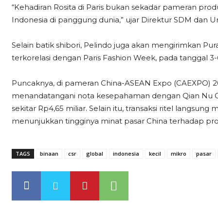
“Kehadiran Rosita di Paris bukan sekadar pameran produk
Indonesia di panggung dunia,” ujar Direktur SDM dan 
Selain batik shibori, Pelindo juga akan mengirimkan Pur
terkorelasi dengan Paris Fashion Week, pada tanggal 3
Puncaknya, di pameran China-ASEAN Expo (CAEXPO) 20
menandatangani nota kesepahaman dengan Qian Nu G
sekitar Rp4,65 miliar. Selain itu, transaksi ritel langsung
menunjukkan tingginya minat pasar China terhadap produk
TAGS
binaan
csr
global
indonesia
kecil
mikro
pasar