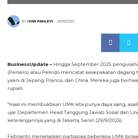
29/09/2025
BY
IYAN PAHLEVI
BusinessUpdate –
Hingga September 2025 pengusaha m
(Persero) atau Pelindo mencatat kesepakatan dagang hin
yakni di Jepang, Prancis, dan China. Mereka juga berh
rupiah.
“Hasil ini membuktikan UMK kita punya daya saing, asal
ujar Departemen Head Tanggung Jawab Sosial dan Lin
keterangannya yang di Jakarta, Senin (29/9/2025).
Febrianto menjelaskan partisipasi beberapa UMK binaa