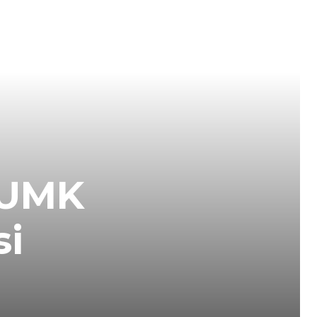
 UMK
si