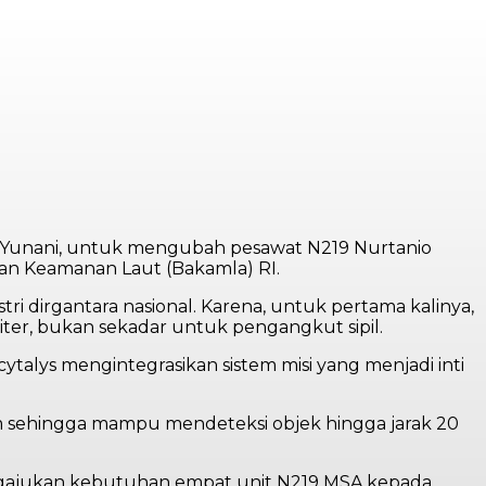
n Yunani, untuk mengubah pesawat N219 Nurtanio
dan Keamanan Laut (Bakamla) RI.
i dirgantara nasional. Karena, untuk pertama kalinya,
iter, bukan sekadar untuk pengangkut sipil.
talys mengintegrasikan sistem misi yang menjadi inti
em sehingga mampu mendeteksi objek hingga jarak 20
mengajukan kebutuhan empat unit N219 MSA kepada