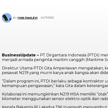
24/11/2025
BY
IYAN PAHLEVI
BusinessUpdate –
PT Dirgantara Indonesia (PTDI) m
menjadi armada pengintai maritim canggih (Maritime 
Direktur Utama PTDI Gita Amperiawan mengatakan, kerj
pesawat N219 yang murni karya anak bangsa akan dides
“Dalam program ini, PTDI berlaku sebagai kontraktor u
kemampuan pengawasan,” kata Gita dalam keterangan r
Kolaborasi ini memungkinkan N219 MSA memiliki “otak
kilometer menggunakan sensor elektro-optik dan rada
Kepala Bakamla RI Laksdya TNI Irvansyah menyambut 