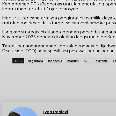
Kementerian PPN/Bappenas untuk mendukung operasi 
kebutuhan tersebut,” ujar Irvansyah.
Menurut rencana, armada pengintai ini memiliki daya jel
untuk pengiriman data target secara
real-time
ke pusa
Langkah strategis ini ditandai dengan penandatangan
November 2025 dengan disaksikan langsung oleh Kepal
Target penandatanganan kontrak pengadaan dijadwalk
Discussion (FGD) agar spesifikasi pesawat benar-benar 
TAGS
dirgantara
indonesia
maritim
n219
nurtanio
pe
Iyan Pahlevi