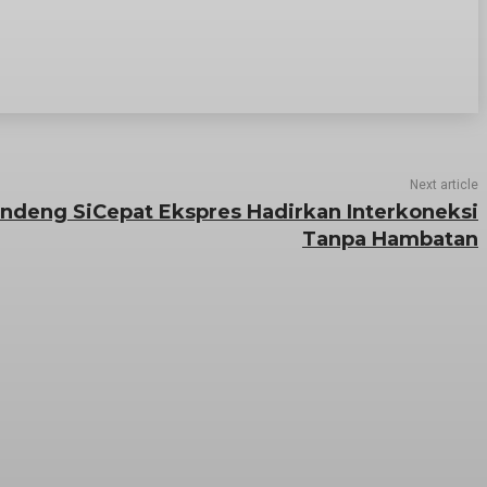
Next article
andeng SiCepat Ekspres Hadirkan Interkoneksi
Tanpa Hambatan