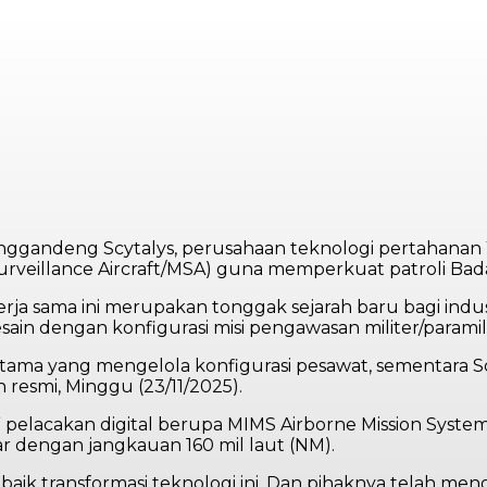
enggandeng Scytalys, perusahaan teknologi pertahana
Surveillance Aircraft/MSA) guna memperkuat patroli Ba
a sama ini merupakan tonggak sejarah baru bagi industr
ain dengan konfigurasi misi pengawasan militer/paramil
tama yang mengelola konfigurasi pesawat, sementara Scy
esmi, Minggu (23/11/2025).
” pelacakan digital berupa MIMS Airborne Mission Syst
r dengan jangkauan 160 mil laut (NM).
baik transformasi teknologi ini. Dan pihaknya telah 