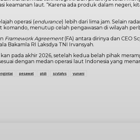
keamanan laut. “Karena ada produk dalam negeri, ki
ajah operasi (
endurance
) lebih dari lima jam. Selain ra
t komando, menutup celah pengawasan di wilayah perbat
an
Framework Agreement
(FA) antara dirinya dan CEO S
a Bakamla RI Laksdya TNI Irvansyah.
an pada akhir 2026, setelah kedua belah pihak meramp
sesuai dengan medan operasi laut Indonesia yang menanta
ngintai
pesawat
ptdi
scytalys
yunani