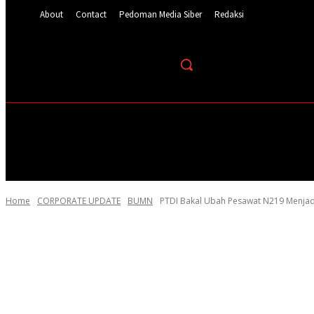
About
Contact
Pedoman Media Siber
Redaksi
HOME
NEWS UPDATE
CORPORATE UPDAT
Home
CORPORATE UPDATE
BUMN
PTDI Bakal Ubah Pesawat N219 Menjadi