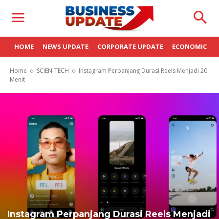
HOME
NEWS UPDATE
CORPORATE UPDATE
ECONOMIC
Home
SCIEN-TECH
Instagram Perpanjang Durasi Reels Menjadi 20
Menit
Instagram Perpanjang Durasi Reels Menjadi