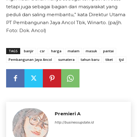
tetapi juga sebagai bagian dari masyarakat yang
peduli dan saling membantu,” kata Direktur Utama
PT Pembangunan Jaya Ancol Tbk, Winarto. (pa/jh.
Foto: Dok. Ancol)
TAGS
banjir
csr
harga
malam
masuk
pantai
Pembangunan Jaya Ancol
sumatera
tahun baru
tiket
tjsl
Premieri A
http://businessupdate.id