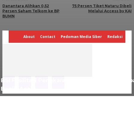
Danantara Alihkan 0,52
75 Persen Tiket Nataru Dibeli
Persen Saham Telkom ke BP
Melalui Access by KAI
BUMN
About
Contact
Pedoman Media Siber
Redaksi
BSI Fasilitasi Penukaran Uang Rusak bagi Korb
Banjir Aceh