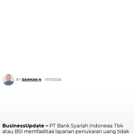
07/01/2026
BY
RAHMAN N
BusinessUpdate –
PT Bank Syariah Indonesia Tbk
atau BSI memfasilitasi layanan penukaran uang tidak