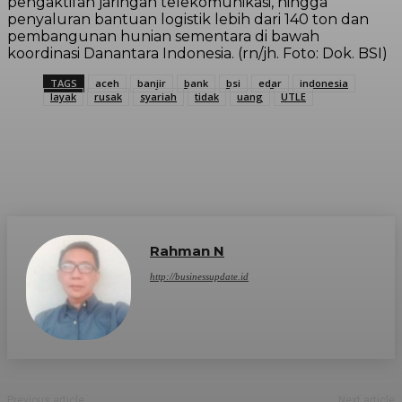
pengaktifan jaringan telekomunikasi, hingga
penyaluran bantuan logistik lebih dari 140 ton dan
pembangunan hunian sementara di bawah
koordinasi Danantara Indonesia. (rn/jh. Foto: Dok. BSI)
TAGS
aceh
banjir
bank
bsi
edar
indonesia
layak
rusak
syariah
tidak
uang
UTLE
Rahman N
http://businessupdate.id
Previous article
Next article