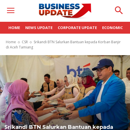
HOME
NEWS UPDATE
CORPORATE UPDATE
ECONOMIC
Home
CSR
Srikandi BTN Salurkan Bantuan kepada Korban Banjir
di Aceh Tamiang
Srikandi BTN Salurkan Bantuan kepada