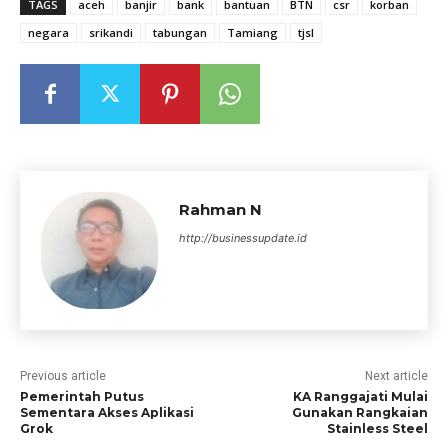
TAGS
aceh
banjir
bank
bantuan
BTN
csr
korban
negara
srikandi
tabungan
Tamiang
tjsl
Rahman N
http://businessupdate.id
Previous article
Next article
Pemerintah Putus
KA Ranggajati Mulai
Sementara Akses Aplikasi
Gunakan Rangkaian
Grok
Stainless Steel