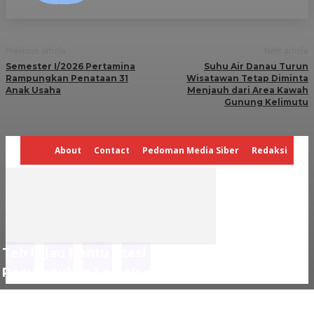
Previous article
Next article
Semester I/2026 Pertamina
Suhu Air Danau Turun
Rampungkan Penataan 31
Wisatawan Tetap Diminta
Anak Usaha
Menjauh dari Area Kawah
Gunung Kelimutu
About
Contact
Pedoman Media Siber
Redaksi
Teh Hijau Bantu Atasi Kolestrol Tinggi dan
Penumpukan Lemak di Perut