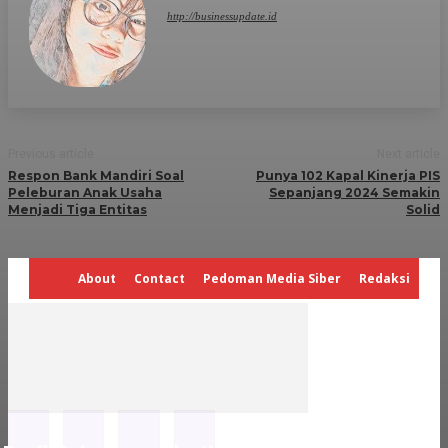
http://businessupdate.id
Previous article
Next article
Respon Bank Mandiri Soal
Punya 102 Kapal Kinerja PIS
Peleburan Anak Usaha
Sepanjang 2024 Semakin
Menjadi Tiga Entitas
Solid
About
Contact
Pedoman Media Siber
Redaksi