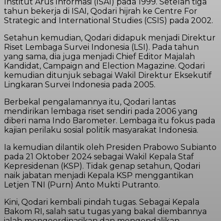
Institut Arus Informasi (ISAI) pada 1999. Setelah tiga
tahun bekerja di ISAI, Qodari hijrah ke Centre For
Strategic and International Studies (CSIS) pada 2002.
Setahun kemudian, Qodari didapuk menjadi Direktur
Riset Lembaga Survei Indonesia (LSI). Pada tahun
yang sama, dia juga menjadi Chief Editor Majalah
Kandidat, Campaign and Election Magazine. Qodari
kemudian ditunjuk sebagai Wakil Direktur Eksekutif
Lingkaran Survei Indonesia pada 2005.
Berbekal pengalamannya itu, Qodari lantas
mendirikan lembaga riset sendiri pada 2006 yang
diberi nama Indo Barometer. Lembaga itu fokus pada
kajian perilaku sosial politik masyarakat Indonesia.
Ia kemudian dilantik oleh Presiden Prabowo Subianto
pada 21 Oktober 2024 sebagai Wakil Kepala Staf
Kepresidenan (KSP). Tidak genap setahun, Qodari
naik jabatan menjadi Kepala KSP menggantikan
Letjen TNI (Purn) Anto Mukti Putranto.
Kini, Qodari kembali pindah tugas. Sebagai Kepala
Bakom RI, salah satu tugas yang bakal diembannya
ialah mengoordinasikan dan mengendalikan