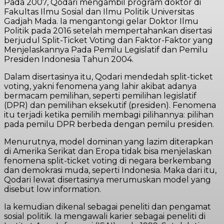
Pada 2007, Qodari mengambil program doktor di
Fakultas Ilmu Sosial dan Ilmu Politik Universitas
Gadjah Mada. Ia mengantongi gelar Doktor Ilmu
Politik pada 2016 setelah mempertahankan disertasi
berjudul Split-Ticket Voting dan Faktor-Faktor yang
Menjelaskannya Pada Pemilu Legislatif dan Pemilu
Presiden Indonesia Tahun 2004.
Dalam disertasinya itu, Qodari mendedah split-ticket
voting, yakni fenomena yang lahir akibat adanya
bermacam pemilihan, seperti pemilihan legislatif
(DPR) dan pemilihan eksekutif (presiden). Fenomena
itu terjadi ketika pemilih membagi pilihannya: pilihan
pada pemilu DPR berbeda dengan pemilu presiden.
Menurutnya, model dominan yang lazim diterapkan
di Amerika Serikat dan Eropa tidak bisa menjelaskan
fenomena split-ticket voting di negara berkembang
dan demokrasi muda, seperti Indonesia. Maka dari itu,
Qodari lewat disertasinya merumuskan model yang
disebut low information.
Ia kemudian dikenal sebagai peneliti dan pengamat
sosial politik. Ia mengawali karier sebagai peneliti di