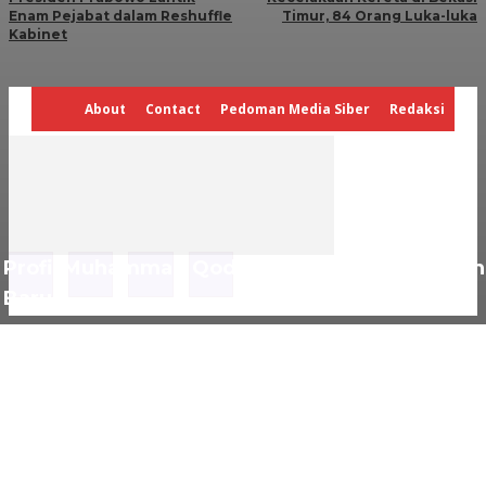
Enam Pejabat dalam Reshuffle
Timur, 84 Orang Luka-luka
Kabinet
About
Contact
Pedoman Media Siber
Redaksi
Profil Muhammad Qodari Kepala Bakom RI ya
Baru