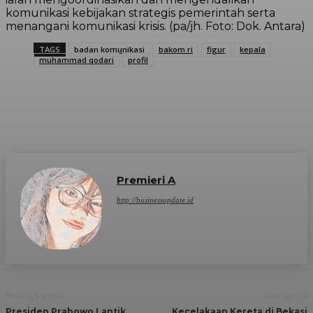
komunikasi kebijakan strategis pemerintah serta
menangani komunikasi krisis. (pa/jh. Foto: Dok. Antara)
TAGS
badan komunikasi
bakom ri
figur
kepala
muhammad qodari
profil
Premieri A
http://businessupdate.id
Previous article
Next article
Presiden Prabowo Lantik
Kecelakaan Kereta di Bekasi