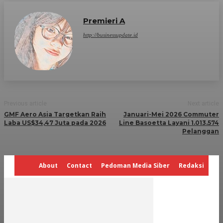
Premieri A
http://businessupdate.id
Previous article
Next article
GMF Aero Asia Targetkan Raih
Januari-Mei 2026 Commuter
Laba US$34,47 Juta pada 2026
Line Basoetta Layani 1.013.574
Pelanggan
About
Contact
Pedoman Media Siber
Redaksi