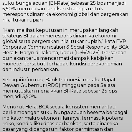
suku bunga acuan (BI-Rate) sebesar 25 bps menjadi
5,50% merupakan langkah strategis untuk
merespons dinamika ekonomi global dan pergerakan
nilai tukar rupiah.
“Kami melihat keputusan ini merupakan langkah
strategis BI dalam merespons dinamika ekonomi
global serta pergerakan nilai tukar rupiah,” kata EVP
Corporate Communication & Social Responsibility BCA
Hera F. Haryn di Jakarta, Rabu (10/6/2026). Perseroan
pun akan terus mencermati dampak kebijakan
moneter tersebut terhadap kondisi perekonomian
dan industri perbankan.
Sebagai informasi, Bank Indonesia melalui Rapat
Dewan Gubernur (RDG) mingguan pada Selasa
memutuskan menaikkan BI-Rate sebesar 25 bps
menjadi 5,50%.
Menurut Hera, BCA secara konsisten memantau
perkembangan suku bunga acuan beserta berbagai
indikator makro ekonomi lainnya, termasuk potensi
risiko, kondisi likuiditas perbankan, serta dinamika
pasar yang dipengaruhi faktor permintaan dan