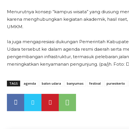
Menurutnya konsep “kampus wisata” yang diusung menja
karena menghubungkan kegiatan akademik, hasil rise
UMKM.
Ia juga mengapresiasi dukungan Pemerintah Kabupate
Udara tersebut ke dalam agenda resmi daerah serta mem
pengembangan infrastruktur, termasuk pelebaran jalan
meningkatkan kenyamanan pengunjung. (pa/jh. Foto:
TAGS
agenda
balon udara
banyumas
festival
purwokerto