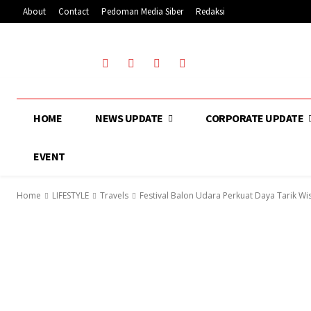
About
Contact
Pedoman Media Siber
Redaksi
HOME
NEWS UPDATE
CORPORATE UPDATE
EVENT
Home
LIFESTYLE
Travels
Festival Balon Udara Perkuat Daya Tarik W