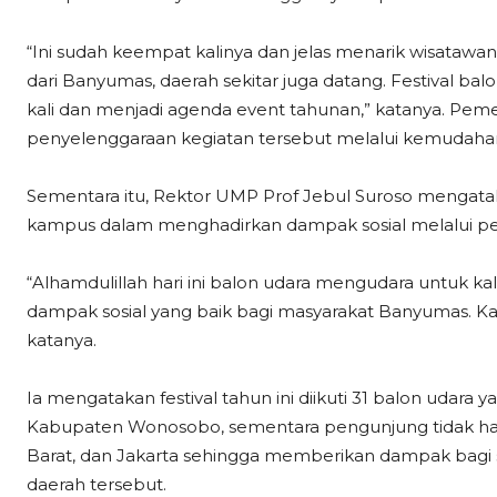
“Ini sudah keempat kalinya dan jelas menarik wisatawa
dari Banyumas, daerah sekitar juga datang. Festival balo
kali dan menjadi agenda event tahunan,” katanya. 
penyelenggaraan kegiatan tersebut melalui kemudahan
Sementara itu, Rektor UMP Prof Jebul Suroso mengata
kampus dalam menghadirkan dampak sosial melalui pen
“Alhamdulillah hari ini balon udara mengudara untuk k
dampak sosial yang baik bagi masyarakat Banyumas. Ka
katanya.
Ia mengatakan festival tahun ini diikuti 31 balon udar
Kabupaten Wonosobo, sementara pengunjung tidak hany
Barat, dan Jakarta sehingga memberikan dampak bagi sek
daerah tersebut.