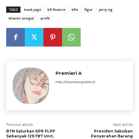
TAGS
bank jago
bfi finance
bfin
figur
jerry ng
kharim siregar
profil
Premieri A
http://businessupdate.id
Previous article
Next article
BTN Salurkan KPR FLPP
Presiden Saksikan
Sebanyak 129.787 Unit,
Penyerahan Barang