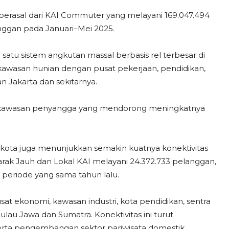
berasal dari KAI Commuter yang melayani 169.047.494
nggan pada Januari–Mei 2025.
atu sistem angkutan massal berbasis rel terbesar di
 kawasan hunian dengan pusat pekerjaan, pendidikan,
n Jakarta dan sekitarnya.
n kawasan penyangga yang mendorong meningkatnya
r-kota juga menunjukkan semakin kuatnya konektivitas
arak Jauh dan Lokal KAI melayani 24.372.733 pelanggan,
periode yang sama tahun lalu.
t ekonomi, kawasan industri, kota pendidikan, sentra
ulau Jawa dan Sumatra. Konektivitas ini turut
serta pengembangan sektor pariwisata domestik.