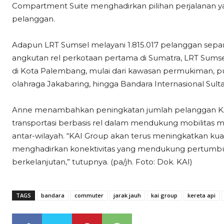
Compartment Suite menghadirkan pilihan perjalanan
pelanggan.
Adapun LRT Sumsel melayani 1.815.017 pelanggan sepan
angkutan rel perkotaan pertama di Sumatra, LRT Sums
di Kota Palembang, mulai dari kawasan permukiman, pus
olahraga Jakabaring, hingga Bandara Internasional Sul
Anne menambahkan peningkatan jumlah pelanggan KA
transportasi berbasis rel dalam mendukung mobilitas
antar-wilayah. “KAI Group akan terus meningkatkan kua
menghadirkan konektivitas yang mendukung pertumbuh
berkelanjutan,” tutupnya. (pa/jh. Foto: Dok. KAI)
TAGS
bandara
commuter
jarak jauh
kai group
kereta api