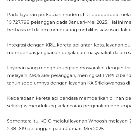
Pada layanan perkotaan modern, LRT Jabodebek melaya
10.727.798 pelanggan pada Januari–Mei 2025. Hal ini m
berbasis rel dalam mendukung mobilitas kawasan Jakar
Integrasi dengan KRL, kereta api antar-kota, layanan b
memperluas jangkauan perjalanan masyarakat dalam sat
Layanan yang menghubungkan masyarakat dengan trans
melayani 2.905.389 pelanggan, meningkat 1,78% diban
tahun sebelumnya dengan layanan KA Srilelawangsa di 
Keberadaan kereta api bandara memberikan pilihan perj
sekaligus mendukung kelancaran pergerakan penumpan
Sementara itu, KCIC melalui layanan Whoosh melayani 
2.381.619 pelanggan pada Januari–Mei 2025.