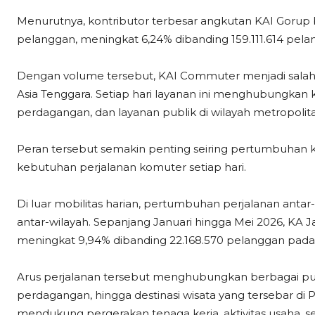
Menurutnya, kontributor terbesar angkutan KAI Gorup 
pelanggan, meningkat 6,24% dibanding 159.111.614 pela
Dengan volume tersebut, KAI Commuter menjadi salah s
Asia Tenggara. Setiap hari layanan ini menghubungkan
perdagangan, dan layanan publik di wilayah metropolita
Peran tersebut semakin penting seiring pertumbuha
kebutuhan perjalanan komuter setiap hari.
Di luar mobilitas harian, pertumbuhan perjalanan anta
antar-wilayah. Sepanjang Januari hingga Mei 2026, KA J
meningkat 9,94% dibanding 22.168.570 pelanggan pada 
Arus perjalanan tersebut menghubungkan berbagai pusa
perdagangan, hingga destinasi wisata yang tersebar di P
mendukung pergerakan tenaga kerja, aktivitas usaha, 