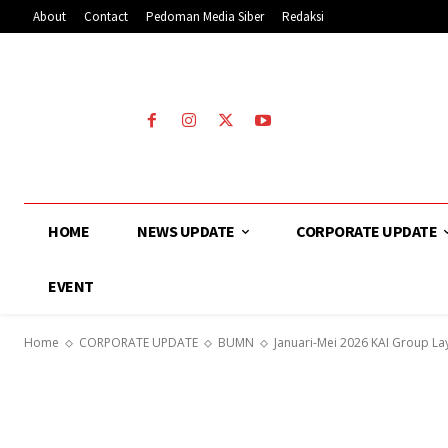
About
Contact
Pedoman Media Siber
Redaksi
HOME
NEWS UPDATE
CORPORATE UPDATE
EVENT
Home
CORPORATE UPDATE
BUMN
Januari-Mei 2026 KAI Group L