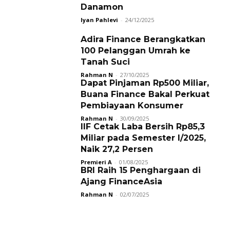
Danamon
Iyan Pahlevi
-
24/12/2025
Adira Finance Berangkatkan
100 Pelanggan Umrah ke
Tanah Suci
Rahman N
-
27/10/2025
Dapat Pinjaman Rp500 Miliar,
Buana Finance Bakal Perkuat
Pembiayaan Konsumer
Rahman N
-
30/09/2025
IIF Cetak Laba Bersih Rp85,3
Miliar pada Semester I/2025,
Naik 27,2 Persen
Premieri A
-
01/08/2025
BRI Raih 15 Penghargaan di
Ajang FinanceAsia
Rahman N
-
02/07/2025